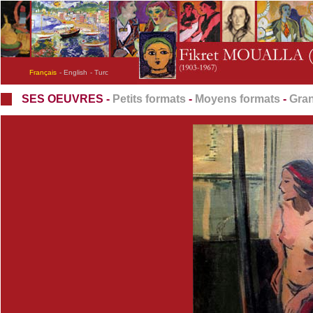
Français
- English
- Turc
SES OEUVRES -
Petits formats
-
Moyens formats
-
Gran