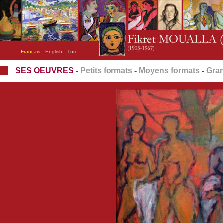
Français
- English
- Turc
SES OEUVRES -
Petits formats
-
Moyens formats
-
Gran