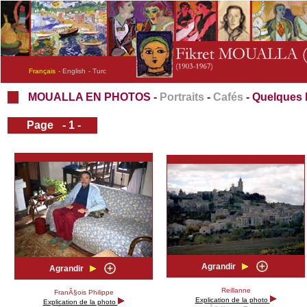
Français
- English
- Turc
MOUALLA EN PHOTOS -
Portraits
-
Cafés
- Quelques l
Page
- 1 -
Agrandir
Agrandir
Reillanne
FranÃ§ois Philippe
Explication de la photo
Explication de la photo