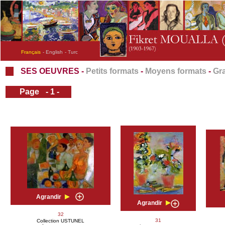
Français
- English
- Turc
SES OEUVRES -
Petits formats
-
Moyens formats
-
Gr
Page
- 1 -
Agrandir
Agrandir
32
31
Collection USTUNEL