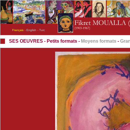
Français
- English
- Turc
SES OEUVRES - Petits formats -
Moyens formats
-
Gran