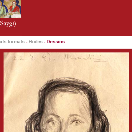
ds formats
-
Huiles
- Dessins