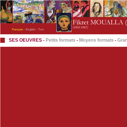
Français
- English
- Turc
SES OEUVRES -
Petits formats
-
Moyens formats
-
Gran