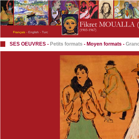
Français
- English
- Turc
SES OEUVRES -
Petits formats
- Moyen formats -
Grand